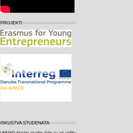
PROJEKTI
ISKUSTVA STUDENATA
UNESKO Mаster studije dаle su mi priliku