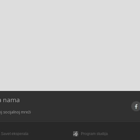
sa nama
oj socijalnoj mreži
Savet eksperata
Program studija