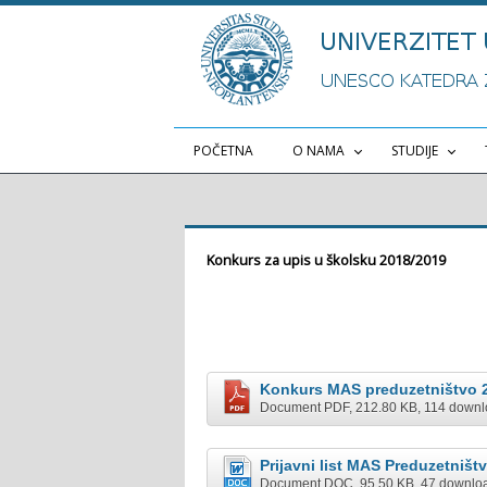
POČETNA
O NAMA
STUDIJE
Konkurs za upis u školsku 2018/2019
Konkurs MAS preduzetništvo 
Document PDF, 212.80 KB, 114 downl
Prijavni list MAS Preduzetništ
Document DOC, 95.50 KB, 47 downloa