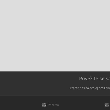
Povežite se 
Pratite nas na svojoj omiljen
Početna