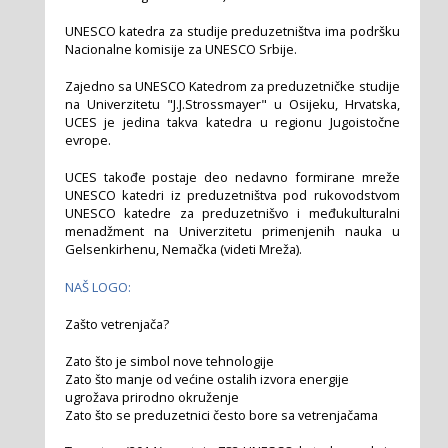
UNESCO katedra za studije preduzetništva ima podršku
Nacionalne komisije za UNESCO Srbije.
Zajedno sa UNESCO Katedrom za preduzetničke studije
na Univerzitetu "J.J.Strossmayer" u Osijeku, Hrvatska,
UCES je jedina takva katedra u regionu Jugoistočne
evrope.
UCES takođe postaje deo nedavno formirane mreže
UNESCO katedri iz preduzetništva pod rukovodstvom
UNESCO katedre za preduzetnišvo i međukulturalni
menadžment na Univerzitetu primenjenih nauka u
Gelsenkirhenu, Nemačka (videti Mreža).
NAŠ LOGO:
Zašto vetrenjača?
Zato što je simbol nove tehnologije
Zato što manje od većine ostalih izvora energije
ugrožava prirodno okruženje
Zato što se preduzetnici često bore sa vetrenjačama