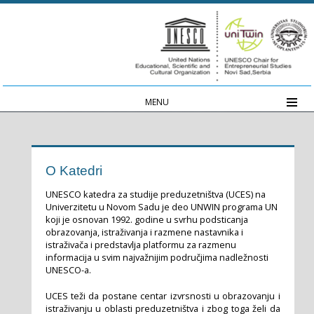
MENU
O Katedri
UNESCO katedra za studije preduzetništva (UCES) na
Univerzitetu u Novom Sadu je deo UNWIN programa UN
koji je osnovan 1992. godine u svrhu podsticanja
obrazovanja, istraživanja i razmene nastavnika i
istraživača i predstavlja platformu za razmenu
informacija u svim najvažnijim područjima nadležnosti
UNESCO-a.
UCES teži da postane centar izvrsnosti u obrazovanju i
istraživanju u oblasti preduzetništva i zbog toga želi da