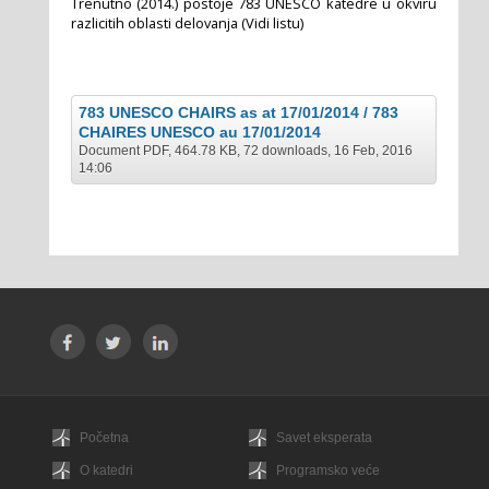
Trenutno (2014.) postoje 783 UNESCO katedre u okviru
razlicitih oblasti delovanja (Vidi listu)
783 UNESCO CHAIRS as at 17/01/2014 / 783
CHAIRES UNESCO au 17/01/2014
Document PDF, 464.78 KB, 72 downloads, 16 Feb, 2016
14:06
Početna
Savet eksperata
O katedri
Programsko veće