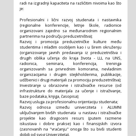
radi na izgradnji kapaciteta na različitim nivoima kao što
je:
Profesionalni i lični razvoj studenata i nastavnika
(regionalne konferencije, letnje škole, radionice
organizovani zajedno sa međunarodnim regionalnim
partnerima na području preduzetništva);
Razvoj i promocija preduzetničke kulture među
studentima i mlađim osobljem kao i u širem okruženju
(organizovanje javnih predavanja iz preduzetništva i
drugih oblika učenja do kraja života - LLL na UNS,
radionica, seminara, konferencija, treninga
organizovanih sa privrednim komorama, nevladinim
organizacijama i drugim stejkholderima, publikacije,
udžbenici i drugi materijali za promociju preduzetništva);
Investiranje u obrazovne i istraživačke resurse (od
infrastrukture do materijala za učenje i istraživanje,
baze podataka, knjiga, časopisa);
Razvoj usluga za profesionalnu orijentaciju studenata;
Razvoj odnosa između univerziteta i ALUMNI
uključivanjem bivših studenata u nastavu i istraživačke
projekte kao dragoceni resurs (putem razmene
iskustava i dobre prakse) kao i finansijskih izvora
(zasnovanih na "vraćanju" onoga što su bivši studenti
dobili od svog Univerziteta).