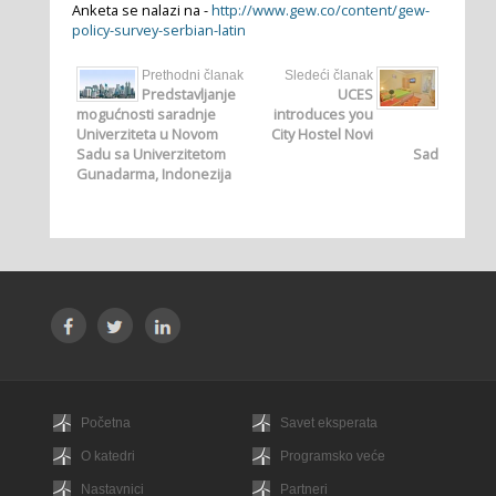
Anketa se nalazi na -
http://www.gew.co/content/gew-
policy-survey-serbian-latin
Prethodni članak
Sledeći članak
Predstavljanje
UCES
mogućnosti saradnje
introduces you
Univerziteta u Novom
City Hostel Novi
Sadu sa Univerzitetom
Sad
Gunadarma, Indonezija
Početna
Savet eksperata
O katedri
Programsko veće
Nastavnici
Partneri