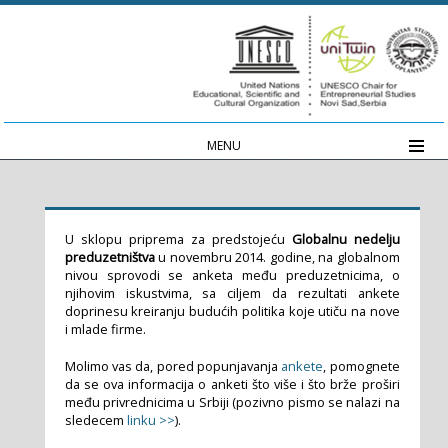
MENU
U sklopu priprema za predstojeću
Globalnu nedelju
preduzetništva
u novembru 2014. godine, na globalnom
nivou sprovodi se anketa među preduzetnicima, o
njihovim iskustvima, sa ciljem da rezultati ankete
doprinesu kreiranju budućih politika koje utiču na nove
i mlade firme.
Molimo vas da, pored popunjavanja
ankete
, pomognete
da se ova informacija o anketi što više i što brže proširi
među privrednicima u Srbiji (pozivno pismo se nalazi na
sledecem
linku >>
).