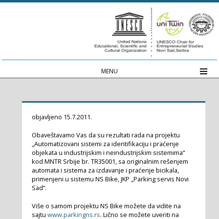
MENU
objavljeno 15.7.2011.
Obaveštavamo Vas da su rezultati rada na projektu
„Automatizovani sistemi za identifikaciju i praćenje
objekata u industrijskim i neindustrijskim sistemima“
kod MNTR Srbije br. TR35001, sa originalnim rešenjem
automata i sistema za izdavanje i praćenje bicikala,
primenjeni u sistemu NS Bike, JKP „Parking servis Novi
Sad“.
Više o samom projektu NS Bike možete da vidite na
sajtu
www.parkingns.rs
. Lično se možete uveriti na