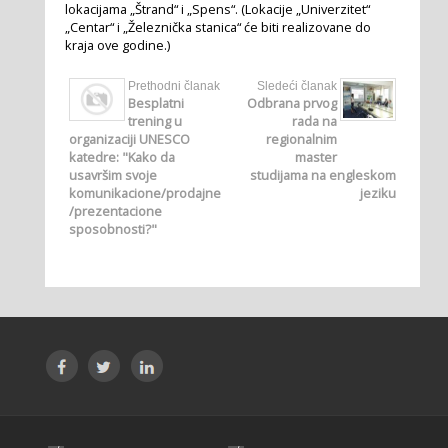
lokacijama „Štrand“ i „Spens“. (Lokacije „Univerzitet“
„Centar“ i „Železnička stanica“ će biti realizovane do
kraja ove godine.)
Prethodni članak
Sledeći članak
Besplatni
Odbrana prvog
trening u
rada na
organizaciji UNESCO
regionalnim
katedre: "Kako da
master
usavršim svoje
studijama na engleskom
komunikacione/prodajne
jeziku
/prezentacione
sposobnosti?"